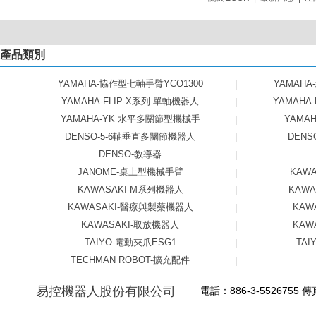
產品類別
YAMAHA-協作型七軸手臂YCO1300
|
YAMAHA
YAMAHA-FLIP-X系列 單軸機器人
|
YAMAHA
YAMAHA-YK 水平多關節型機械手
|
YAMAHA
DENSO-5-6軸垂直多關節機器人
|
DEN
DENSO-教導器
|
JANOME-桌上型機械手臂
|
KAW
KAWASAKI-M系列機器人
|
KAW
KAWASAKI-醫療與製藥機器人
|
KAW
KAWASAKI-取放機器人
|
KAW
TAIYO-電動夾爪ESG1
|
TAI
TECHMAN ROBOT-擴充配件
|
易控機器人股份有限公司
電話：886-3-5526755 傳真