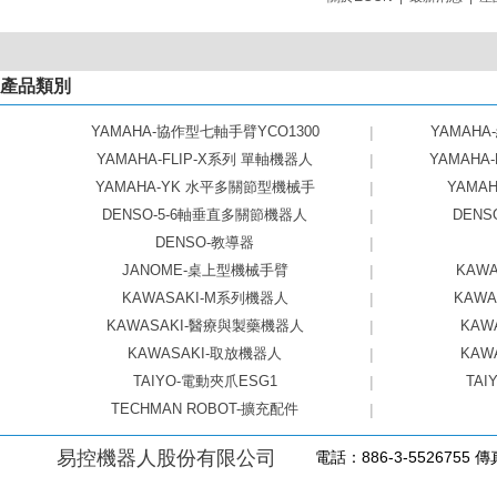
產品類別
YAMAHA-協作型七軸手臂YCO1300
|
YAMAHA
YAMAHA-FLIP-X系列 單軸機器人
|
YAMAHA
YAMAHA-YK 水平多關節型機械手
|
YAMAHA
DENSO-5-6軸垂直多關節機器人
|
DEN
DENSO-教導器
|
JANOME-桌上型機械手臂
|
KAW
KAWASAKI-M系列機器人
|
KAW
KAWASAKI-醫療與製藥機器人
|
KAW
KAWASAKI-取放機器人
|
KAW
TAIYO-電動夾爪ESG1
|
TAI
TECHMAN ROBOT-擴充配件
|
易控機器人股份有限公司
電話：886-3-5526755 傳真