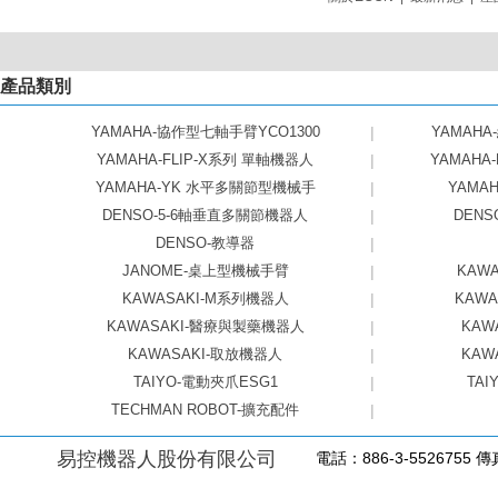
產品類別
YAMAHA-協作型七軸手臂YCO1300
|
YAMAHA
YAMAHA-FLIP-X系列 單軸機器人
|
YAMAHA
YAMAHA-YK 水平多關節型機械手
|
YAMAHA
DENSO-5-6軸垂直多關節機器人
|
DEN
DENSO-教導器
|
JANOME-桌上型機械手臂
|
KAW
KAWASAKI-M系列機器人
|
KAW
KAWASAKI-醫療與製藥機器人
|
KAW
KAWASAKI-取放機器人
|
KAW
TAIYO-電動夾爪ESG1
|
TAI
TECHMAN ROBOT-擴充配件
|
易控機器人股份有限公司
電話：886-3-5526755 傳真