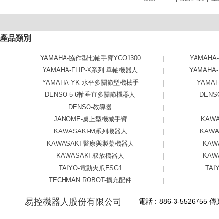
產品類別
YAMAHA-協作型七軸手臂YCO1300
|
YAMAHA
YAMAHA-FLIP-X系列 單軸機器人
|
YAMAHA
YAMAHA-YK 水平多關節型機械手
|
YAMAHA
DENSO-5-6軸垂直多關節機器人
|
DEN
DENSO-教導器
|
JANOME-桌上型機械手臂
|
KAW
KAWASAKI-M系列機器人
|
KAW
KAWASAKI-醫療與製藥機器人
|
KAW
KAWASAKI-取放機器人
|
KAW
TAIYO-電動夾爪ESG1
|
TAI
TECHMAN ROBOT-擴充配件
|
易控機器人股份有限公司
電話：886-3-5526755 傳真