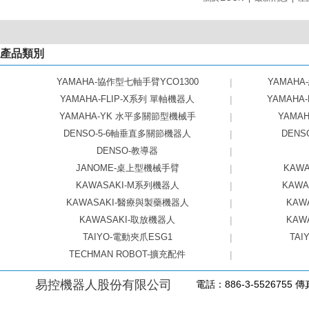
產品類別
YAMAHA-協作型七軸手臂YCO1300
|
YAMAHA
YAMAHA-FLIP-X系列 單軸機器人
|
YAMAHA
YAMAHA-YK 水平多關節型機械手
|
YAMAHA
DENSO-5-6軸垂直多關節機器人
|
DEN
DENSO-教導器
|
JANOME-桌上型機械手臂
|
KAW
KAWASAKI-M系列機器人
|
KAW
KAWASAKI-醫療與製藥機器人
|
KAW
KAWASAKI-取放機器人
|
KAW
TAIYO-電動夾爪ESG1
|
TAI
TECHMAN ROBOT-擴充配件
|
易控機器人股份有限公司
電話：886-3-5526755 傳真