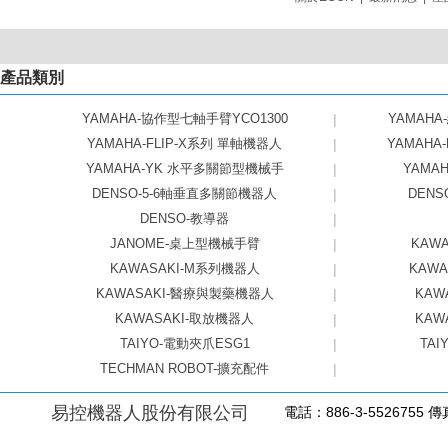
產品類別
YAMAHA-協作型七軸手臂YCO1300
|
YAMAHA
YAMAHA-FLIP-X系列 單軸機器人
|
YAMAHA
YAMAHA-YK 水平多關節型機械手
|
YAMAHA
DENSO-5-6軸垂直多關節機器人
|
DEN
DENSO-教導器
|
JANOME-桌上型機械手臂
|
KAW
KAWASAKI-M系列機器人
|
KAW
KAWASAKI-醫療與製藥機器人
|
KAW
KAWASAKI-取放機器人
|
KAW
TAIYO-電動夾爪ESG1
|
TAI
TECHMAN ROBOT-擴充配件
|
易控機器人股份有限公司
電話：886-3-5526755 傳真